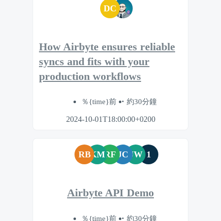
DC
How Airbyte ensures reliable
syncs and fits with your
production workflows
％{time}前
約30分鐘
2024-10-01T18:00:00+0200
RB
KM
RF
JC
JW
1
Airbyte API Demo
％{time}前
約30分鐘