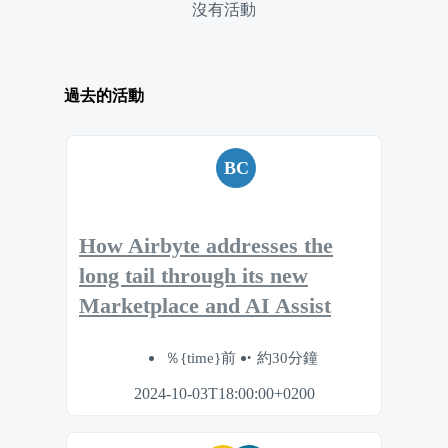
沒有活動
過去的活動
BC
How Airbyte addresses the
long tail through its new
Marketplace and AI Assist
％{time}前
約30分鐘
2024-10-03T18:00:00+0200