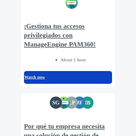
¡Gestiona tus accesos
privilegiados con
ManageEngine PAM360!
About 1 hour
Watch now
SG
LP
JF
IB
Por qué tu empresa necesita
una solución de gestión de