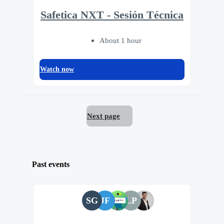
Safetica NXT - Sesión Técnica
About 1 hour
Watch now
Next page
Past events
SG
JF
LP