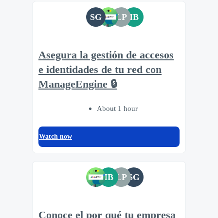
SG
LP
IB
Asegura la gestión de accesos
e identidades de tu red con
ManageEngine 🔒
About 1 hour
Watch now
IB
LP
SG
Conoce el por qué tu empresa