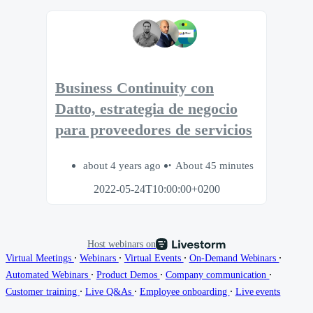
Business Continuity con
Datto, estrategia de negocio
para proveedores de servicios
about 4 years ago
About 45 minutes
2022-05-24T10:00:00+0200
Host webinars on
∙
∙
∙
∙
Virtual Meetings
Webinars
Virtual Events
On-Demand Webinars
∙
∙
∙
Automated Webinars
Product Demos
Company communication
∙
∙
∙
Customer training
Live Q&As
Employee onboarding
Live events