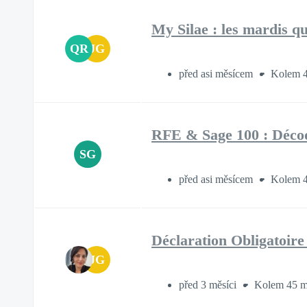
My Silae : les mardis qu
QR
JG
před asi měsícem
Kolem 4
RFE & Sage 100 : Décod
SG
před asi měsícem
Kolem 4
Déclaration Obligatoir
JG
před 3 měsíci
Kolem 45 m