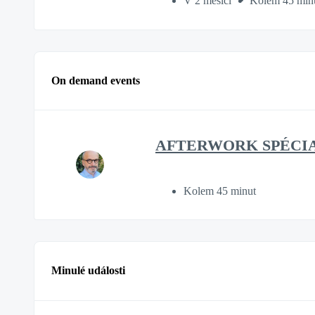
V 2 měsíci
Kolem 45 min
On demand events
AFTERWORK SPÉCIA
Kolem 45 minut
Minulé události