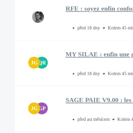
RFE : soyez enfin conf
před 18 dny
Kolem 45 mi
MY SILAE : enfin une 
JG
QR
před 18 dny
Kolem 45 mi
SAGE PAIE V9.00 : les
JG
GP
před asi měsícem
Kolem 4