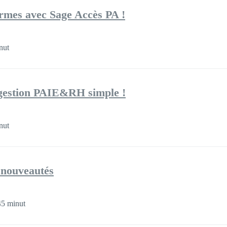
ormes avec Sage Accès PA !
nut
gestion PAIE&RH simple !
nut
 nouveautés
5 minut