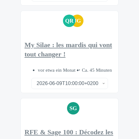
QR
JG
My Silae : les mardis qui vont
tout changer !
vor etwa ein Monat
Ca. 45 Minuten
SG
RFE & Sage 100 : Décodez les