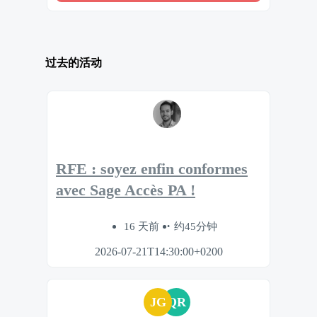
过去的活动
RFE : soyez enfin conformes
avec Sage Accès PA !
16 天前
约45分钟
2026-07-21T14:30:00+0200
JG
QR