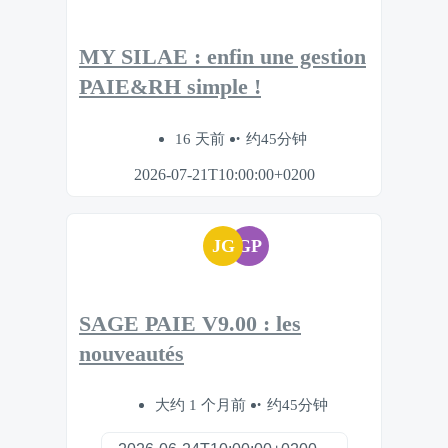
MY SILAE : enfin une gestion
PAIE&RH simple !
16 天前
约45分钟
2026-07-21T10:00:00+0200
JG
GP
SAGE PAIE V9.00 : les
nouveautés
大约 1 个月前
约45分钟