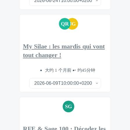
QR
JG
My Silae : les mardis qui vont
tout changer !
大约 1 个月前
约45分钟
SG
RFE & Sage 100 : Décodez les