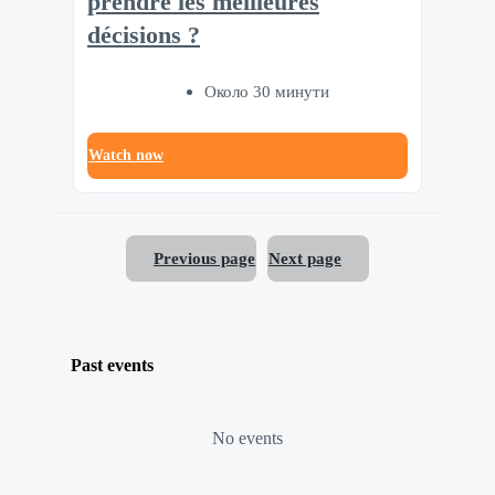
prendre les meilleures
décisions ?
Около 30 минути
Watch now
Previous page
Next page
Past events
No events