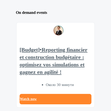
On demand events
[Budget]▪️Reporting financier
et construction budgétaire :
optimisez vos simulations et
gagnez en agilité !
Около 30 минути
Watch now