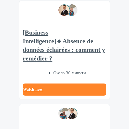
[Business
Intelligence]🔸Absence de
données éclairées : comment y
remédier ?
Около 30 минути
Watch now