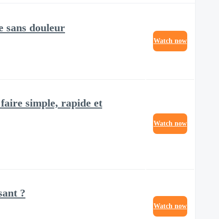
le sans douleur
Watch now
aire simple, rapide et
Watch now
sant ?
Watch now