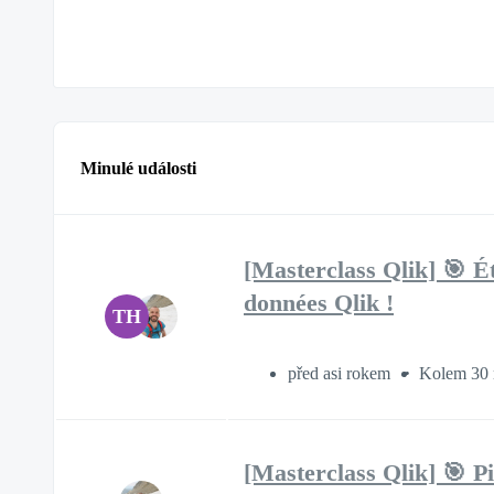
Minulé události
[Masterclass Qlik] 🎯 É
données Qlik !
TH
před asi rokem
Kolem 30 
[Masterclass Qlik] 🎯 P