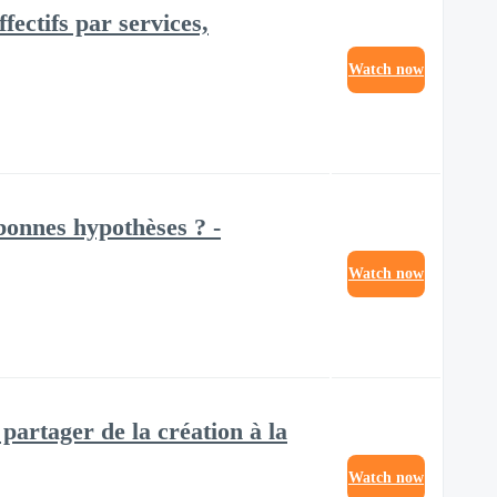
fectifs par services,
Watch now
bonnes hypothèses ? -
Watch now
 partager de la création à la
Watch now