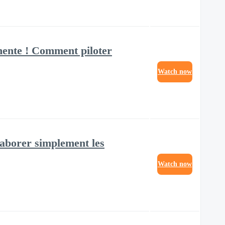
gmente ! Comment piloter
Watch now
laborer simplement les
Watch now