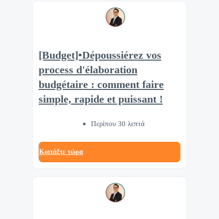
[Budget]▪️Dépoussiérez vos
process d'élaboration
budgétaire : comment faire
simple, rapide et puissant !
Περίπου 30 λεπτά
Κοιτάξτε τώρα