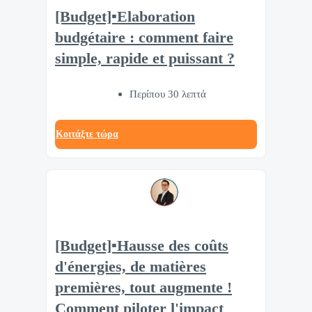
[Budget]▪️Elaboration
budgétaire : comment faire
simple, rapide et puissant ?
Περίπου 30 λεπτά
Κοιτάξτε τώρα
[Budget]▪️Hausse des coûts
d'énergies, de matières
premières, tout augmente !
Comment piloter l'impact