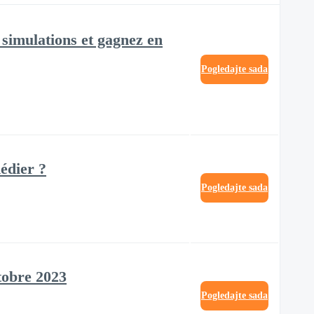
 simulations et gagnez en
Pogledajte sada
édier ?
Pogledajte sada
ctobre 2023
Pogledajte sada