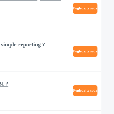
Pogledajte sada
 simple reporting ?
Pogledajte sada
BI ?
Pogledajte sada