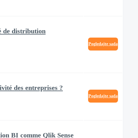
 de distribution
Pogledajte sada
vité des entreprises ?
Pogledajte sada
ution BI comme Qlik Sense