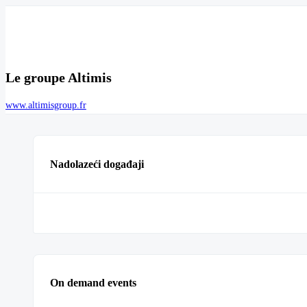
Le groupe Altimis
www.altimisgroup.fr
Nadolazeći događaji
On demand events