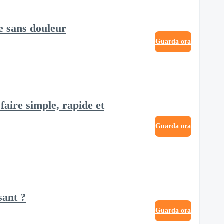
le sans douleur
Guarda ora
aire simple, rapide et
Guarda ora
sant ?
Guarda ora