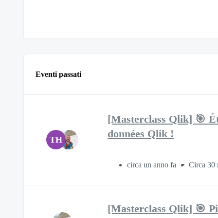
Eventi passati
[Masterclass Qlik] 🎯 É
données Qlik !
TH
circa un anno fa
Circa 30 
[Masterclass Qlik] 🎯 P