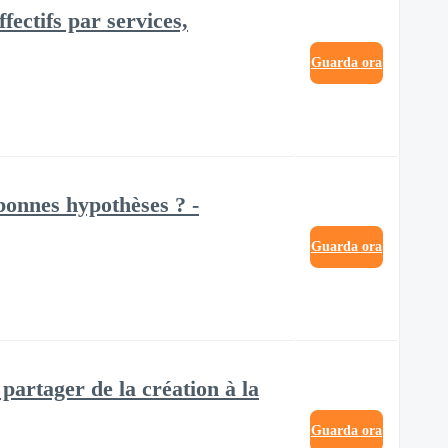
fectifs par services,
Guarda ora
bonnes hypothèses ? -
Guarda ora
 partager de la création à la
Guarda ora