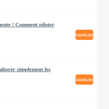
gmente ! Comment piloter
Guarda ora
laborer simplement les
Guarda ora