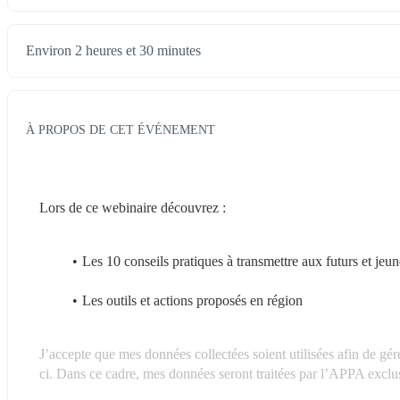
Environ 2 heures et 30 minutes
À PROPOS DE CET ÉVÉNEMENT
Lors de ce webinaire découvrez :
Les 10 conseils pratiques à transmettre aux futurs et jeun
Les outils et actions proposés en région
J’accepte que mes données collectées soient utilisées afin de gér
ci. Dans ce cadre, mes données seront traitées par l’APPA exclus