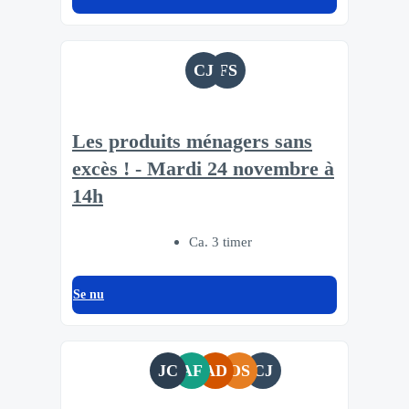
CJ
FS
Les produits ménagers sans
excès ! - Mardi 24 novembre à
14h
Ca. 3 timer
Se nu
JC
AF
AD
OS
CJ