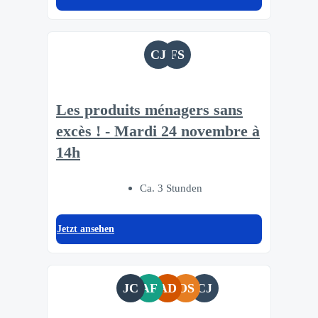
CJ
FS
Les produits ménagers sans
excès ! - Mardi 24 novembre à
14h
Ca. 3 Stunden
Jetzt ansehen
JC
AF
AD
OS
CJ