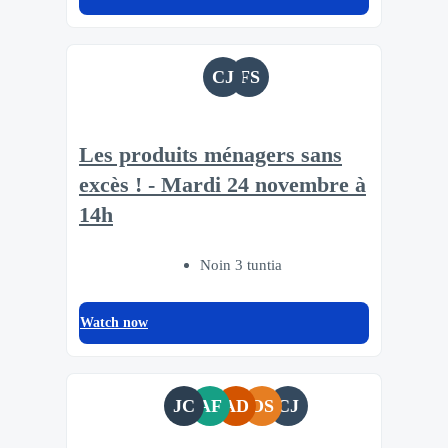
CJ
FS
Les produits ménagers sans
excès ! - Mardi 24 novembre à
14h
Noin 3 tuntia
Watch now
JC
AF
AD
OS
CJ