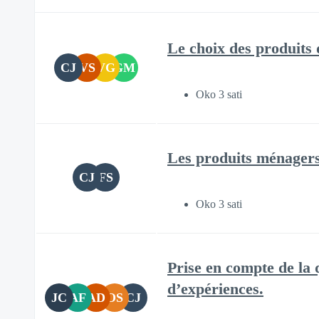
Le choix des produits 
CJ
VS
VG
GM
Oko 3 sati
Les produits ménagers
CJ
FS
Oko 3 sati
Prise en compte de la q
d’expériences.
JC
AF
AD
OS
CJ