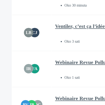
Oko 30 minuta
Ventiler, c’est ça l’id
LB
CJ
Oko 3 sati
Webinaire Revue Poll
IR
FA
Oko 1 sati
Webinaire Revue Poll
PV
JB
DC