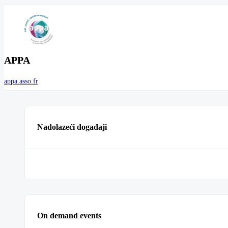
APPA
appa.asso.fr
Nadolazeći događaji
On demand events