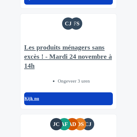
CJ
FS
Les produits ménagers sans
excès ! - Mardi 24 novembre à
14h
Ongeveer 3 uren
Kijk nu
JC
AF
AD
OS
CJ