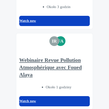
Około 3 godzin
Watch now
IR
FA
Webinaire Revue Pollution
Atmosphérique avec Foued
Alaya
Około 1 godziny
Watch now