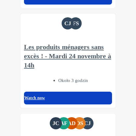
CJ
FS
Les produits ménagers sans
excès ! - Mardi 24 novembre à
14h
Około 3 godzin
Watch now
JC
AF
AD
OS
CJ