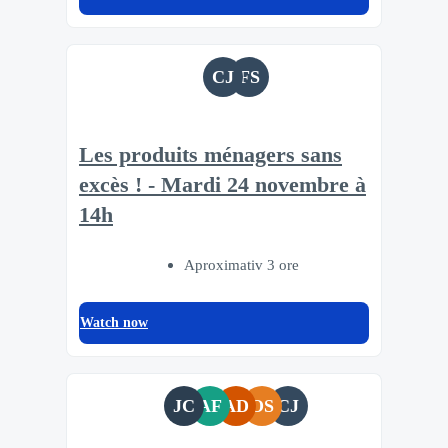
CJ
FS
Les produits ménagers sans
excès ! - Mardi 24 novembre à
14h
Aproximativ 3 ore
Watch now
JC
AF
AD
OS
CJ