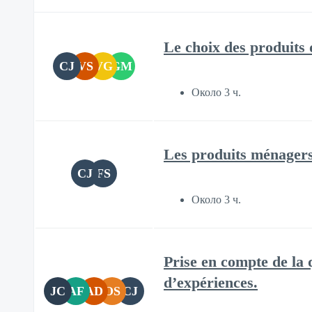
Le choix des produits 
CJ
VS
VG
GM
Около 3 ч.
Les produits ménagers
CJ
FS
Около 3 ч.
Prise en compte de la q
d’expériences.
JC
AF
AD
OS
CJ