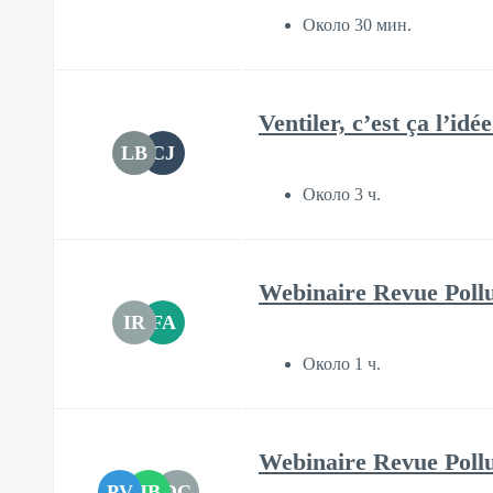
Около 30 мин.
Ventiler, c’est ça l’id
LB
CJ
Около 3 ч.
Webinaire Revue Poll
IR
FA
Около 1 ч.
Webinaire Revue Poll
PV
JB
DC