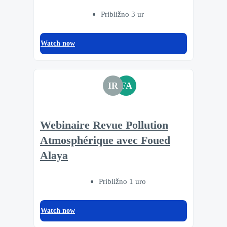
Približno 3 ur
Watch now
IR
FA
Webinaire Revue Pollution
Atmosphérique avec Foued
Alaya
Približno 1 uro
Watch now