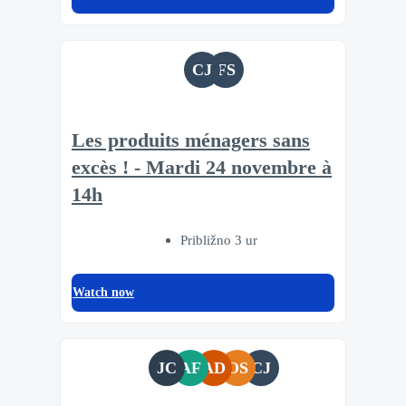
CJ
FS
Les produits ménagers sans
excès ! - Mardi 24 novembre à
14h
Približno 3 ur
Watch now
JC
AF
AD
OS
CJ