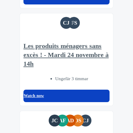
CJ
FS
Les produits ménagers sans
excès ! - Mardi 24 novembre à
14h
Ungefär 3 timmar
Watch now
JC
AF
AD
OS
CJ