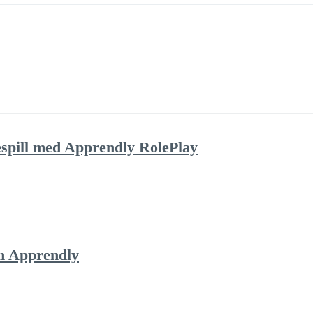
lespill med Apprendly RolePlay
h Apprendly