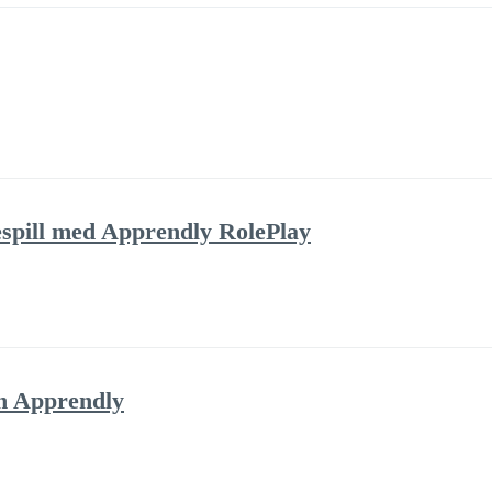
lespill med Apprendly RolePlay
h Apprendly