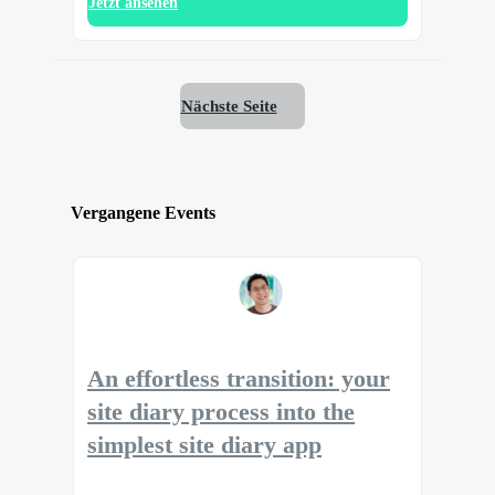
Jetzt ansehen
Nächste Seite
Vergangene Events
An effortless transition: your
site diary process into the
simplest site diary app