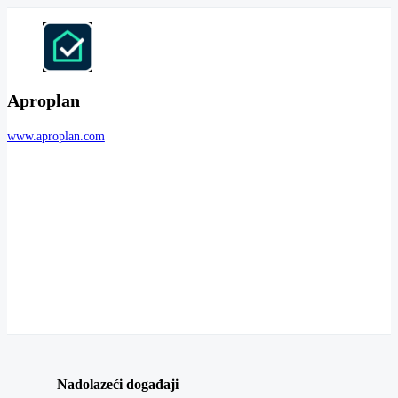
Aproplan
www.aproplan.com
Nadolazeći događaji