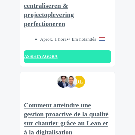
centraliseren &
projectoplevering
perfectioneren
Aprox. 1 hora
Em holandês
ASSISTA AGORA
OL
Comment atteindre une
gestion proactive de la qualité
sur chantier grâce au Lean et
à la digitalisation