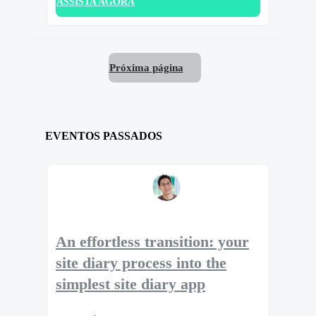
ASSISTA AGORA
Próxima página
EVENTOS PASSADOS
An effortless transition: your
site diary process into the
simplest site diary app