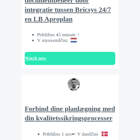
documentbeheer door
integratie tussen Bricsys 24/7
en LB Aproplan
Približno 45 minute
V nizozemščini
Watch now
Forbind dine planlægning med
din kvalitetssikringsprocesser
Približno 1 uro
V danščini