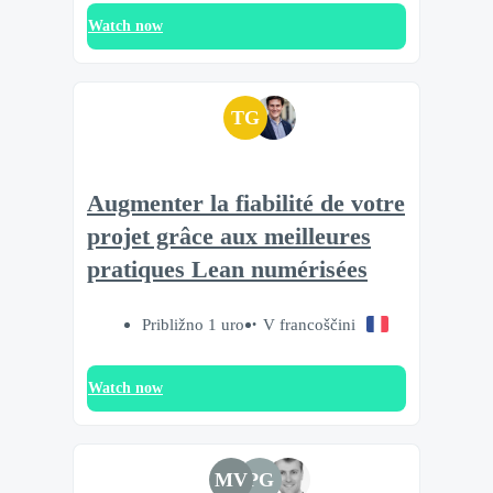
Watch now
TG
Augmenter la fiabilité de votre
projet grâce aux meilleures
pratiques Lean numérisées
Približno 1 uro
V francoščini
Watch now
MV
PG