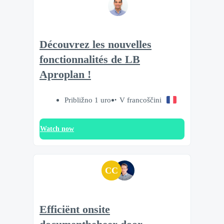
Découvrez les nouvelles
fonctionnalités de LB
Aproplan !
Približno 1 uro
V francoščini
Watch now
CC
Efficiënt onsite