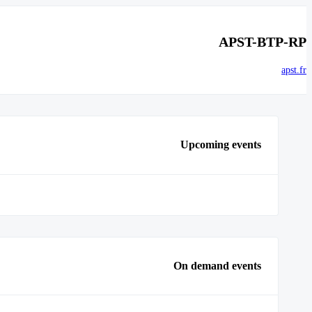
APST-BTP-RP
apst.fr
Upcoming events
On demand events