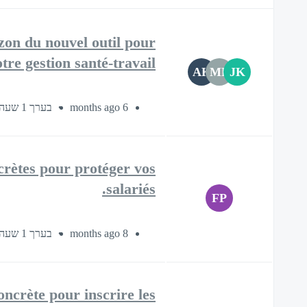
zon du nouvel outil pour
otre gestion santé-travail.​
AK
MP
JK
בערך 1 שעה
6 months ago
oncrètes pour protéger vos
salariés.​
FP
בערך 1 שעה
8 months ago
oncrète pour inscrire les