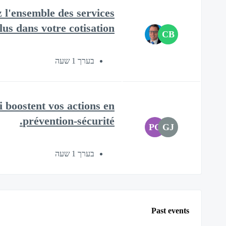
 l'ensemble des services
lus dans votre cotisation.​
CB
בערך 1 שעה
i boostent vos actions en
prévention-sécurité.​
PG
GJ
בערך 1 שעה
Past events