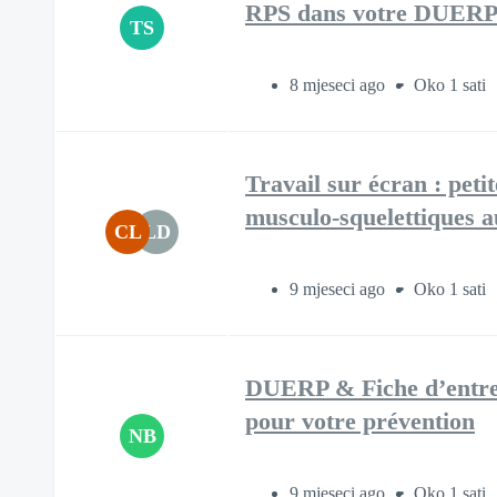
RPS dans votre DUERP.
TS
8 mjeseci ago
Oko 1 sati
Travail sur écran : petit
musculo-squelettiques a
CL
LD
9 mjeseci ago
Oko 1 sati
DUERP & Fiche d’entrepri
pour votre prévention​
NB
9 mjeseci ago
Oko 1 sati