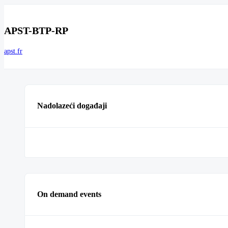
APST-BTP-RP
apst.fr
Nadolazeći događaji
On demand events