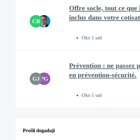
Offre socle, tout ce qu
inclus dans votre cotisat
CB
Oko 1 sati
Prévention : ne passez p
en prévention-sécurité.​
GJ
PG
Oko 1 sati
Prošli događaji