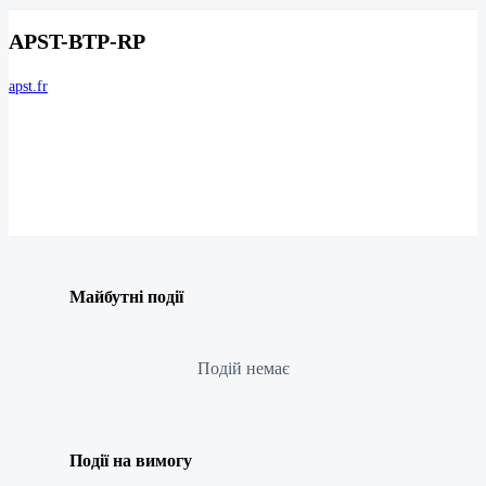
APST-BTP-RP
apst.fr
Майбутні події
Подій немає
Події на вимогу