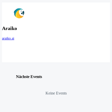
Araïko
araiko.ai
Nächste Events
Keine Events