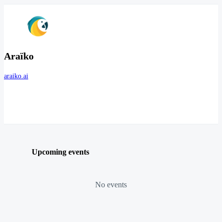
Araïko
araiko.ai
Upcoming events
No events