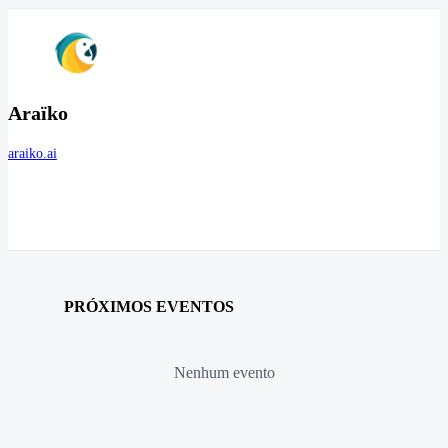
Araïko
araiko.ai
PRÓXIMOS EVENTOS
Nenhum evento