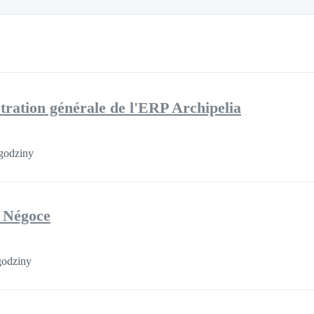
tion générale de l'ERP Archipelia
godziny
 Négoce
godziny