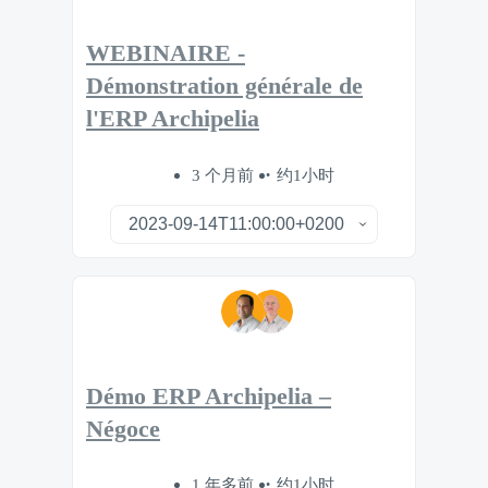
WEBINAIRE -
Démonstration générale de
l'ERP Archipelia
3 个月前
约1小时
Démo ERP Archipelia –
Négoce
1 年多前
约1小时