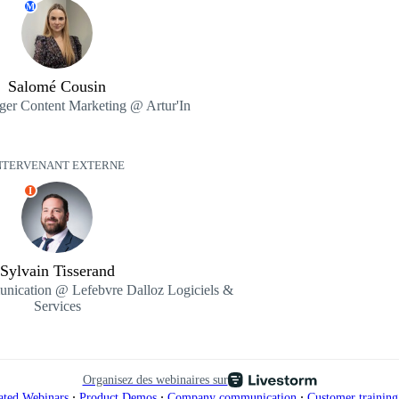
M
Salomé Cousin
ger Content Marketing @ Artur'In
NTERVENANT EXTERNE
I
Sylvain Tisserand
cation @ Lefebvre Dalloz Logiciels &
Services
Organisez des webinaires sur
∙
∙
∙
ated Webinars
Product Demos
Company communication
Customer trainin