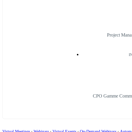
Project Mana
I
CPO Gamme Communi
∙
∙
∙
∙
Virtual Meetings
Webinars
Virtual Events
On-Demand Webinars
Autom