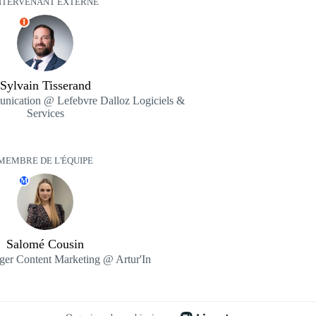
NTERVENANT EXTERNE
I
Sylvain Tisserand
cation @ Lefebvre Dalloz Logiciels &
Services
MEMBRE DE L'ÉQUIPE
M
Salomé Cousin
ger Content Marketing @ Artur'In