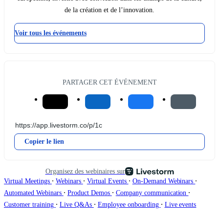
de la création et de l’innovation.
Voir tous les événements
PARTAGER CET ÉVÉNEMENT
Copier le lien
Organisez des webinaires sur
∙
∙
∙
∙
Virtual Meetings
Webinars
Virtual Events
On-Demand Webinars
∙
∙
∙
Automated Webinars
Product Demos
Company communication
∙
∙
∙
Customer training
Live Q&As
Employee onboarding
Live events