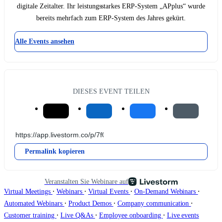
digitale Zeitalter. Ihr leistungsstarkes ERP-System „APplus“ wurde
bereits mehrfach zum ERP-System des Jahres gekürt.
Alle Events ansehen
DIESES EVENT TEILEN
Permalink kopieren
Veranstalten Sie Webinare auf
∙
∙
∙
∙
Virtual Meetings
Webinars
Virtual Events
On-Demand Webinars
∙
∙
∙
Automated Webinars
Product Demos
Company communication
∙
∙
∙
Customer training
Live Q&As
Employee onboarding
Live events