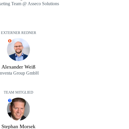
keting Team @ Asseco Solutions
EXTERNER REDNER
E
Alexander Weiß
enventa Group GmbH
TEAM MITGLIED
T
Stephan Morsek