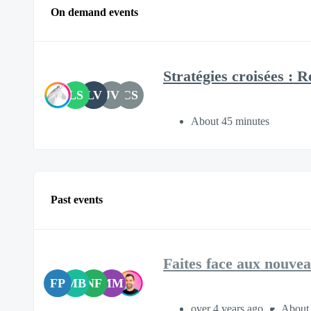
On demand events
Stratégies croisées : 
LS
LV
JV
CS
About 45 minutes
Past events
Faites face aux nouvea
FP
MB
NF
MM
over 4 years ago
About 