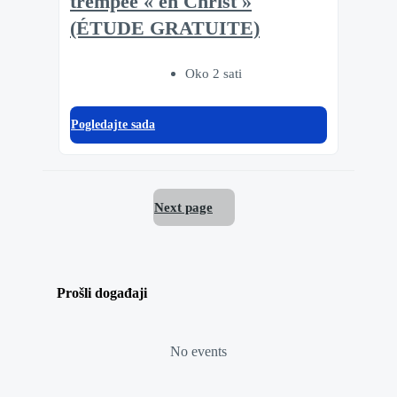
trempée « en Christ »
(ÉTUDE GRATUITE)
Oko 2 sati
Pogledajte sada
Next page
Prošli događaji
No events