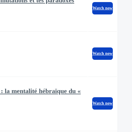
 mutations et tes paradoxes
Watch now
Watch now
 : la mentalité hébraïque du «
Watch now