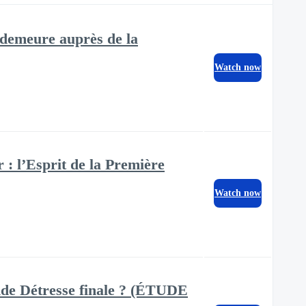
 demeure auprès de la
Watch now
 : l’Esprit de la Première
Watch now
ande Détresse finale ? (ÉTUDE