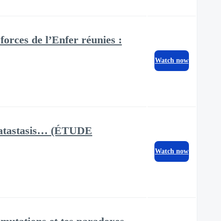
forces de l’Enfer réunies :
Watch now
pokatastasis… (ÉTUDE
Watch now