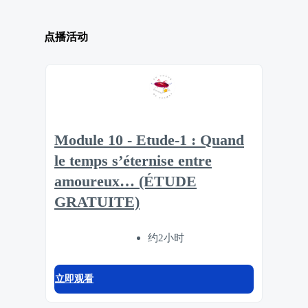
点播活动
Module 10 - Etude-1 : Quand
le temps s’éternise entre
amoureux… (ÉTUDE
GRATUITE)
约2小时
立即观看