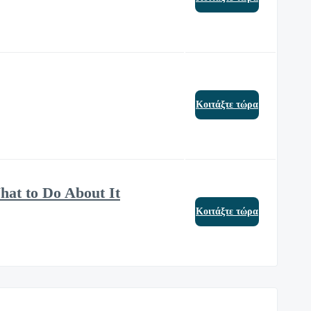
Κοιτάξτε τώρα
at to Do About It
Κοιτάξτε τώρα