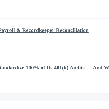
Payroll & Recordkeeper Reconciliation
andardize 100% of Its 401(k) Audits — And Wh