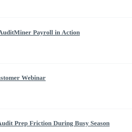
AuditMiner Payroll in Action
ustomer Webinar
udit Prep Friction During Busy Season