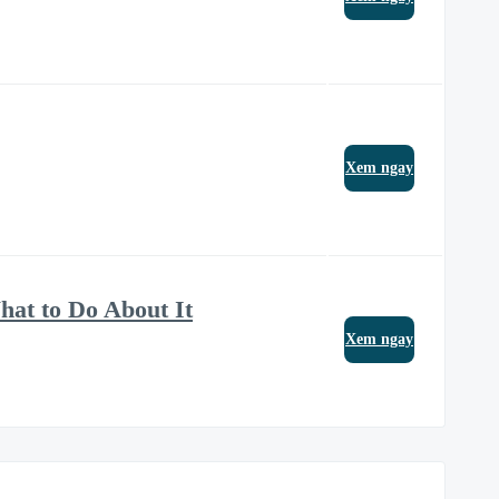
Xem ngay
at to Do About It
Xem ngay