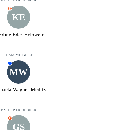
EXTERNER REDNER
E
KE
oline Eder-Helnwein
TEAM MITGLIED
T
MW
haela Wagner-Meditz
EXTERNER REDNER
E
GS