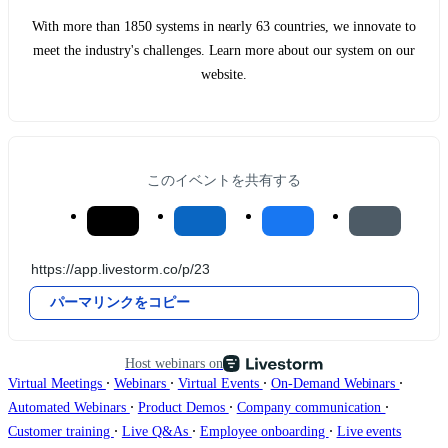
With more than 1850 systems in nearly 63 countries, we innovate to
meet the industry's challenges. Learn more about our system on our
website.
このイベントを共有する
パーマリンクをコピー
Host webinars on
∙
∙
∙
∙
Virtual Meetings
Webinars
Virtual Events
On-Demand Webinars
∙
∙
∙
Automated Webinars
Product Demos
Company communication
∙
∙
∙
Customer training
Live Q&As
Employee onboarding
Live events