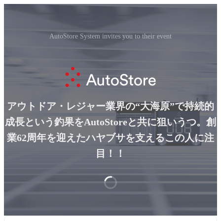
AutoStore System invites you to their event
アウトドア・レジャー業界の“大海原”で持続的
成長という釣果をAutoStoreと共に狙いうつ。創
業62周年を迎えたハヤブサを支えるこの人に注
目！！