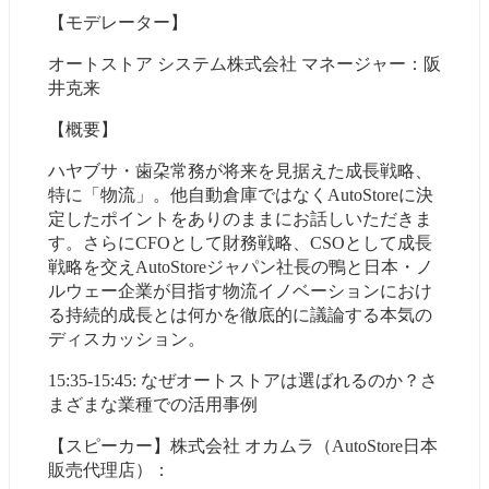
【モデレーター】
オートストア システム株式会社 マネージャー：阪
井克来
【概要】
ハヤブサ・歯朶常務が将来を見据えた成長戦略、
特に「物流」。他自動倉庫ではなくAutoStoreに決
定したポイントをありのままにお話しいただきま
す。さらにCFOとして財務戦略、CSOとして成長
戦略を交えAutoStoreジャパン社長の鴨と日本・ノ
ルウェー企業が目指す物流イノベーションにおけ
る持続的成長とは何かを徹底的に議論する本気の
ディスカッション。
15:35-15:45: なぜオートストアは選ばれるのか？さ
まざまな業種での活用事例
【スピーカー】株式会社 オカムラ（AutoStore日本
販売代理店）：