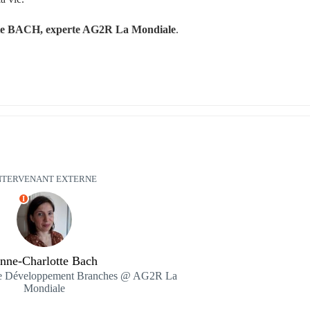
te BACH, experte AG2R La Mondiale
.
NTERVENANT EXTERNE
I
nne-Charlotte Bach
le Développement Branches @ AG2R La
Mondiale