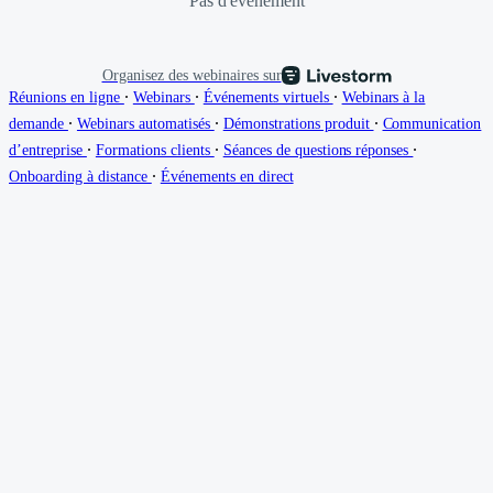
Pas d'événement
Organisez des webinaires sur
∙
∙
∙
Réunions en ligne
Webinars
Événements virtuels
Webinars à la
∙
∙
∙
demande
Webinars automatisés
Démonstrations produit
Communication
∙
∙
∙
d’entreprise
Formations clients
Séances de questions réponses
∙
Onboarding à distance
Événements en direct